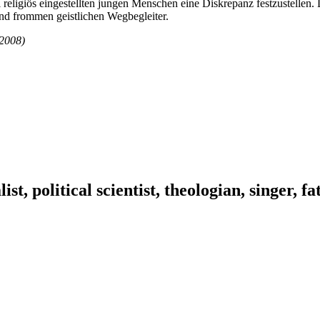
ei religiös eingestellten jungen Menschen eine Diskrepanz festzustelle
und frommen geistlichen Wegbegleiter.
2008)
ist, political scientist, theologian, singer, f