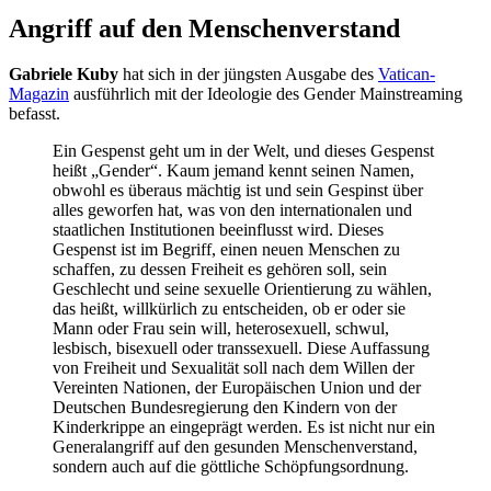
Angriff auf den Menschenverstand
Gabriele Kuby
hat sich in der jüngsten Ausgabe des
Vatican-
Magazin
ausführlich mit der Ideologie des Gender Mainstreaming
befasst.
Ein Gespenst geht um in der Welt, und dieses Gespenst
heißt „Gender“. Kaum jemand kennt seinen Namen,
obwohl es überaus mächtig ist und sein Gespinst über
alles geworfen hat, was von den internati­onalen und
staatlichen Institutionen beeinflusst wird. Dieses
Gespenst ist im Begriff, einen neuen Menschen zu
schaffen, zu dessen Freiheit es gehören soll, sein
Geschlecht und seine sexuelle Orientierung zu wählen,
das heißt, willkürlich zu entscheiden, ob er oder sie
Mann oder Frau sein will, heterosexuell, schwul,
lesbisch, bisexuell oder transse­xuell. Diese Auffassung
von Freiheit und Sexualität soll nach dem Willen der
Vereinten Nationen, der Euro­päischen Union und der
Deutschen Bundesregierung den Kindern von der
Kinderkrippe an ein­geprägt werden. Es ist nicht nur ein
Generalangriff auf den gesunden Menschen­verstand,
sondern auch auf die göttliche Schöpfungsordnung.