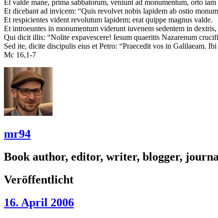
Et valde mane, prima sabbatorum, veniunt ad monumentum, orto iam 
Et dicebant ad invicem: “Quis revolvet nobis lapidem ab ostio monum
Et respicientes vident revolutum lapidem; erat quippe magnus valde.
Et introeuntes in monumentum viderunt iuvenem sedentem in dextris, 
Qui dicit illis: “Nolite expavescere! Iesum quaeritis Nazarenum crucif
Sed ite, dicite discipulis eius et Petro: “Praecedit vos in Galilaeam. Ibi
Mc 16,1-7
mr94
Book author, editor, writer, blogger, journal
Veröffentlicht
16. April 2006