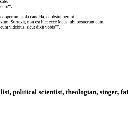
sole.
enti?”.
coopertum stola candida, et obstupuerunt.
ixum. Surrexit, non est hic; ecce locus, ubi posuerunt eum.
 eum videbitis, sicut dixit vobis””.
ist, political scientist, theologian, singer, f