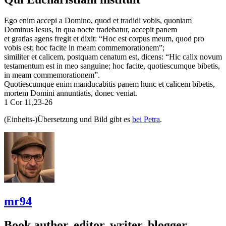
Ego enim accepi a Domino, quod et tradidi vobis, quoniam
Dominus Iesus, in qua nocte tradebatur, accepit panem
et gratias agens fregit et dixit: “Hoc est corpus meum, quod pro
vobis est; hoc facite in meam commemorationem”;
similiter et calicem, postquam cenatum est, dicens: “Hic calix novum
testamentum est in meo sanguine; hoc facite, quotiescumque bibetis,
in meam commemorationem”.
Quotiescumque enim manducabitis panem hunc et calicem bibetis,
mortem Domini annuntiatis, donec veniat.
1 Cor 11,23-26
(Einheits-)Übersetzung und Bild gibt es
bei Petra
.
mr94
Book author, editor, writer, blogger,