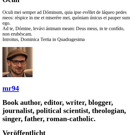
Oculi mei semper ad Dóminum, quia ipse evéllet de láqueo pedes
meos: réspice in me et miserére mei, quóniam únicus et pauper sum
ego.
Ad te, Dómine, levávi ánimam meam: Deus meus, in te confído,
non erubéscam.
Introitus, Dominica Tertia in Quadragesima
mr94
Book author, editor, writer, blogger,
journalist, political scientist, theologian,
singer, father, roman-catholic.
Veröffentlicht