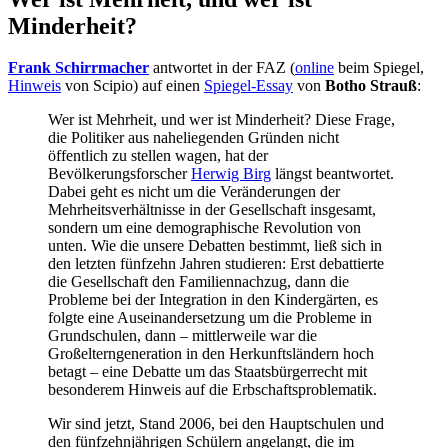
Minderheit?
Frank Schirrmacher
antwortet in der FAZ (
online
beim Spiegel,
Hinweis
von Scipio) auf einen
Spiegel-Essay
von
Botho Strauß
:
Wer ist Mehrheit, und wer ist Minderheit? Diese Frage,
die Politiker aus naheliegenden Gründen nicht
öffentlich zu stellen wagen, hat der
Bevölkerungsforscher
Herwig Birg
längst beantwortet.
Dabei geht es nicht um die Veränderungen der
Mehrheitsverhältnisse in der Gesellschaft insgesamt,
sondern um eine demographische Revolution von
unten. Wie die unsere Debatten bestimmt, ließ sich in
den letzten fünfzehn Jahren studieren: Erst debattierte
die Gesellschaft den Familiennachzug, dann die
Probleme bei der Integration in den Kindergärten, es
folgte eine Auseinandersetzung um die Probleme in
Grundschulen, dann – mittlerweile war die
Großelterngeneration in den Herkunftsländern hoch
betagt – eine Debatte um das Staatsbürgerrecht mit
besonderem Hinweis auf die Erbschaftsproblematik.
Wir sind jetzt, Stand 2006, bei den Hauptschulen und
den fünfzehnjährigen Schülern angelangt, die im