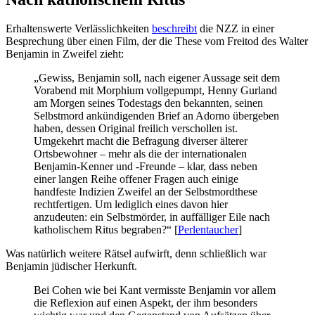
Erhaltenswerte Verlässlichkeiten
beschreibt
die NZZ in einer
Besprechung über einen Film, der die These vom Freitod des Walter
Benjamin in Zweifel zieht:
„Gewiss, Benjamin soll, nach eigener Aussage seit dem
Vorabend mit Morphium vollgepumpt, Henny Gurland
am Morgen seines Todestags den bekannten, seinen
Selbstmord ankündigenden Brief an Adorno übergeben
haben, dessen Original freilich verschollen ist.
Umgekehrt macht die Befragung diverser älterer
Ortsbewohner – mehr als die der internationalen
Benjamin-Kenner und -Freunde – klar, dass neben
einer langen Reihe offener Fragen auch einige
handfeste Indizien Zweifel an der Selbstmordthese
rechtfertigen. Um lediglich eines davon hier
anzudeuten: ein Selbstmörder, in auffälliger Eile nach
katholischem Ritus begraben?“ [
Perlentaucher
]
Was natürlich weitere Rätsel aufwirft, denn schließlich war
Benjamin jüdischer Herkunft.
Bei Cohen wie bei Kant vermisste Benjamin vor allem
die Reflexion auf einen Aspekt, der ihm besonders