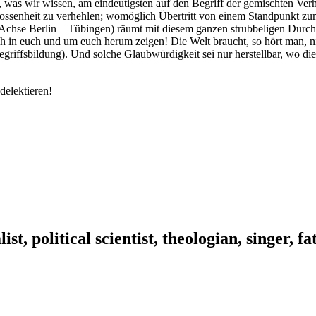
m, was wir wissen, am eindeutigsten auf den Begriff der gemischten Verh
ossenheit zu verhehlen; womöglich Übertritt von einem Standpunkt zum
 Achse Berlin – Tübingen) räumt mit diesem ganzen strubbeligen Durche
h in euch und um euch herum zeigen! Die Welt braucht, so hört man, nic
Begriffsbildung). Und solche Glaubwürdigkeit sei nur herstellbar, wo 
delektieren!
ist, political scientist, theologian, singer, f