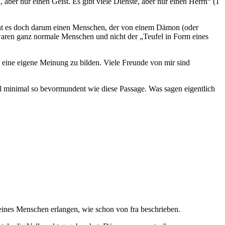
ber nur einen Geist. Es gibt viele Dienste, aber nur einen Herrn“ (1
eht es doch darum einen Menschen, der von einem Dämon (oder
 waren ganz normale Menschen und nicht der „Teufel in Form eines
 eine eigene Meinung zu bilden. Viele Freunde von mir sind
al minimal so bevormundent wie diese Passage. Was sagen eigentlich
ines Menschen erlangen, wie schon von fra beschrieben.