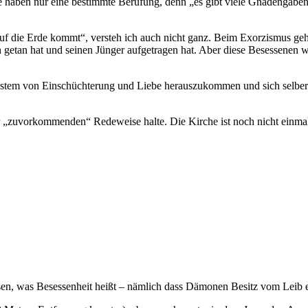
haben nur eine bestimmte Berufung, denn „es gibt viele Gnadengaben, a
uf die Erde kommt“, versteh ich auch nicht ganz. Beim Exorzismus g
h getan hat und seinen Jünger aufgetragen hat. Aber diese Besessenen
 System von Einschüchterung und Liebe herauszukommen und sich selber
ser „zuvorkommenden“ Redeweise halte. Die Kirche ist noch nicht einm
sen, was Besessenheit heißt – nämlich dass Dämonen Besitz vom Leib e