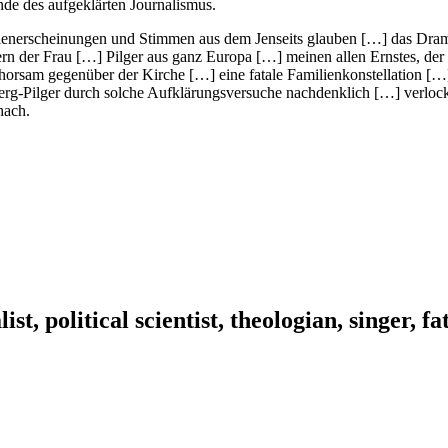
nde des aufgeklärten Journalismus.
rienerscheinungen und Stimmen aus dem Jenseits glauben […] das Dram
rn der Frau […] Pilger aus ganz Europa […] meinen allen Ernstes, der Te
horsam gegenüber der Kirche […] eine fatale Familienkonstellation […
rg-Pilger durch solche Aufklärungsversuche nachdenklich […] verlock
hach.
ist, political scientist, theologian, singer, f