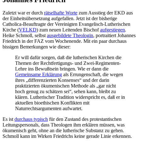
Zuletzt war er durch
rätselhafte Worte
zum Ausstieg der EKD aus
der Einheitsübersetzung aufgefallen. Jetzt ist der bisherige
Catholica-Beauftragte der Vereinigten Evangelisch-Lutherischen
Kirche (
VELKD
) zum neuen Leitenden Bischof
aufgestiegen
.
Heike Schmoll, selbst
ausgebildete Theologin
, portraitiert Johannes
Friedrich in der FAZ vom Wochenende. Mit ein paar durchaus
bissigen Bemerkungen wie dieser:
Er will dafür sorgen, daß die lutherischen Kirchen die
Themen der Rechtfertigungs- und Zwei-Regimenten-
Lehre ins Bewußtsein bringen. Wie er dann die
Gemeinsame Erklärung
als Errungenschaft, die wegen
ihres „differenzierten Konsenses“ und der darin
praktizierten ökumenischen Methode als „gar nicht
hoch genug zu schätzen sei“, sehen kann, bleibt zu
klären. Lutherischer Tradition widerspricht es, daß er in
aktuellen bioethischen Konflikten mit
Naturrechtsargumenten aufwartet.
Es ist
durchaus typisch
für den Zustand des protestantischen
Leitungspersonals, dass Theologen ihm erklären müssen, was
ökumenisch geht, ohne an die lutherische Substanz zu gehen.
Schmoll kann im Wirken Friedrichs keine gerade Linie erkennen.