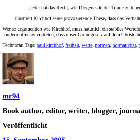
„Jeder hat das Recht, wie Diogenes in der Tonne zu leben
illustriert Kirchhof seine provozierende These, dass das Ver
Wer so argumentiert wie Kirchhof, muss natürlich ein stabiles Wertef
sondern offensiv vertreten, dass unser Grundgesetz auf dem Christen
Technorati Tags:
paul kirchhof
,
freiheit
,
werte
,
normen
,
normativität
,
mr94
Book author, editor, writer, blogger, journal
Veröffentlicht