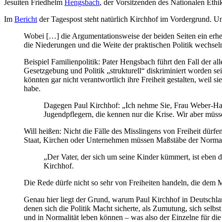
Jesuiten Friedhelm
Hengsbach
, der Vorsitzenden des Nationalen Et
Im
Bericht
der Tagespost steht natürlich Kirchhof im Vordergrund. Und 
Wobei […] die Argumentationsweise der beiden Seiten ein erhell
die Niederungen und die Weite der praktischen Politik wechseln 
Beispiel Familienpolitik: Pater Hengsbach führt den Fall der al
Gesetzgebung und Politik „strukturell“ diskriminiert worden sei
könnten gar nicht verantwortlich ihre Freiheit gestalten, weil 
habe.
Dagegen Paul Kirchhof: „Ich nehme Sie, Frau Weber-Hasse
Jugendpflegern, die kennen nur die Krise. Wir aber müs
Will heißen: Nicht die Fälle des Misslingens von Freiheit dür
Staat, Kirchen oder Unternehmen müssen Maßstäbe der Normalit
„Der Vater, der sich um seine Kinder kümmert, ist eben 
Kirchhof.
Die Rede dürfe nicht so sehr von Freiheiten handeln, die dem 
Genau hier liegt der Grund, warum Paul Kirchhof in Deutschlan
denen sich die Politik Macht sicherte, als Zumutung, sich selb
und in Normalität leben können – was also der Einzelne für die 