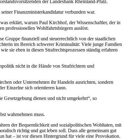
orstandsvorsitzenden der Landesbank Rheinland-Pfalz.
 seiner Finanzministerkandidatur verbunden war.
was erklärt, warum Paul Kirchhof, der Wissenschaftler, der in
den professionellen Wohlfahrtsbürgern auslöst.
se Gruppe finanziell und steuerrechtlich von der staatlichen
ichterin im Bereich schwerer Kriminalität: Viele junge Familien
 wie sie eben in diesen Strafrechtsprozessen ständig erfahren
olitik nicht in die Hände von Strafrichtern und
 Kirchen oder Unternehmen ihr Handeln ausrichten, sondern
r Einzelne sich orientieren kann.
die Gesetzgebung dienen und nicht umgekehrt“, so
selbst wahrnehmen muss.
hren der Bequemlichkeit und sozialpolitischen Wohltaten, mit
ralisch richtig und gut leben soll. Dass alle gemeinsam gut
n hat – ist vor diesen Hintergrund für viele eine Provokation.