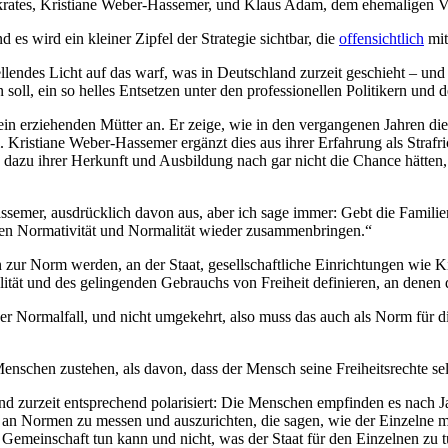
hikrates, Kristiane Weber-Hassemer, und Klaus Adam, dem ehemaligen V
es wird ein kleiner Zipfel der Strategie sichtbar, die
offensichtlich
mit
endes Licht auf das warf, was in Deutschland zurzeit geschieht – und 
soll, ein so helles Entsetzen unter den professionellen Politikern und 
lein erziehenden Mütter an. Er zeige, wie in den vergangenen Jahren die
. Kristiane Weber-Hassemer ergänzt dies aus ihrer Erfahrung als Strafr
sie dazu ihrer Herkunft und Ausbildung nach gar nicht die Chance hätten,
mer, ausdrücklich davon aus, aber ich sage immer: Gebt die Familienp
sen Normativität und Normalität wieder zusammenbringen.“
fen zur Norm werden, an der Staat, gesellschaftliche Einrichtungen wie
ät und des gelingenden Gebrauchs von Freiheit definieren, an denen de
der Normalfall, und nicht umgekehrt, also muss das auch als Norm für 
Menschen zustehen, als davon, dass der Mensch seine Freiheitsrechte 
d zurzeit entsprechend polarisiert: Die Menschen empfinden es nach Ja
st an Normen zu messen und auszurichten, die sagen, wie der Einzelne mo
Gemeinschaft tun kann und nicht, was der Staat für den Einzelnen zu tu