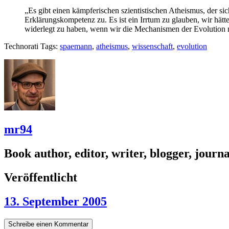
„Es gibt einen kämpferischen szientistischen Atheismus, der si
Erklärungskompetenz zu. Es ist ein Irrtum zu glauben, wir hätt
widerlegt zu haben, wenn wir die Mechanismen der Evolution n
Technorati Tags:
spaemann
,
atheismus
,
wissenschaft
,
evolution
mr94
Book author, editor, writer, blogger, journal
Veröffentlicht
13. September 2005
Schreibe einen Kommentar