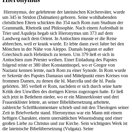
Hieronymus, der gelehrteste der lateinischen Kirchenväter, wurde
um 345 in Stridon (Dalmatien) geboren. Seine wohlhabenden
christlichen Eltern schickten ihn 354 nach Rom zum Studium der
Grammatik, Rhetorik und Philosophie. Nach einem Aufenthalt in
Trier und Aquileja begab sich Hieronymus um 373 auf dem
Landweg nach dem Orient. In Antiochien musste er die Reise
abbrechen, weil er krank wurde. Er lebte dann zwei Jahre bei den
Mönchen in der Nähe von Aleppo. Damals begann er außer
Griechisch auch Hebräisch zu lernen. Um 379 ließ er sich in
Antiochien zum Priester weihen. Einer Einladung des Papstes
folgend reiste er 380 über Konstantinopel, wo er Gregor von
Nazianz kennen lernte, nach Rom zu einer Synode. In Rom wurde
er Sekretär des Papstes Damasus und Mittelpunkt eines Kreises von
frommen Damen, zu denen die hl. Marcella und die hl. Paula
gehörten. 385 verließ er Rom, nachdem er sich durch seine harte
Kritik den Unwillen des dortigen Klerus zugezogen hatte. Er ließ
sich jetzt in Betlehem nieder, wo er ein Männerkloster und drei
Frauenklöster leitete, an seiner Bibelübersetzung arbeitete,
zahlreiche Schriftkommentare schrieb und mit den Theologen seiner
Zeit in Briefverkehr stand. Hieronymus war ein Mann mit einem
heftigen Charakter, einem unersätt­lichen Wissensdrang und einer
großen Liebe zu Christus und zur Kirche. Sein wichtigstes Werk ist
die lateinische Bibelübersetzung (Vulgata). Seine