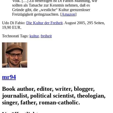
Volk. […] Zu beherzigen ist Di Fabios Mahnung, wir
sollten als Tatsache zur Kenntnis nehmen, daß es
Gründe gibt, die „westliche“ Kultur grenzenloser
Freizügigkeit geringzuachten. [
Amazon
]
Udo Di Fabio:
Die Kultur der Freiheit
. August 2005, 295 Seiten,
19,90 EUR.
Technorati Tags:
kultur
,
freiheit
mr94
Book author, editor, writer, blogger,
journalist, political scientist, theologian,
singer, father, roman-catholic.