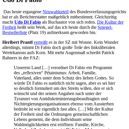
Das heute ergangene
Neuwahlurteil
des Bundesverfassungsgerichts
hat er als Berichterstatter maßgeblich mitbestimmt. Gleichzeitig
macht
Udo Di Fabio
als Buchautor von sich reden.
Die Kultur der
Freiheit
heißt sein Werk, auf das ich heute durch die
Spiegel-
Bestsellerliste
(Platz 19) aufmerksam geworden bin.
Heribert Prantl
verreißt
es in der SZ mit Wonne. Kein Wunder
allerdings, nimmt Di Fabio doch große Teile des linksliberalen
Wertekanons aufs Korn. Mit mehr Augenmaß schreibt Patrick
Bahners in der FAZ:
Unserem Land […] verordnet Di Fabio ein Programm
des „reflexiven“ Pétainismus: Arbeit, Familie,
Vaterland, alles unter dem Schutz des lieben Gottes. So
würde Di Fabio es natürlich nicht sagen, aber es sei hier
so deutlich formuliert um des Streits willen, den er sich
wünscht und der seinen Angaben nach unter der
Tyrannei von Antidiskriminierungsbeauftragten und
Nichtregierungsorganisationen ebenso vom Aussterben
bedroht ist wie eigentlich fast alles. […] Mit der Kultur
der Freiheit sind die Ordnungen gemeinschaftlichen
Lebens gemeint, die dem Individuum seine
Wahlmöglichkeiten erst eröffnen: Familie, Kirche,