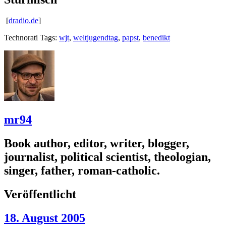
[
dradio.de
]
Technorati Tags:
wjt
,
weltjugendtag
,
papst
,
benedikt
mr94
Book author, editor, writer, blogger,
journalist, political scientist, theologian,
singer, father, roman-catholic.
Veröffentlicht
18. August 2005