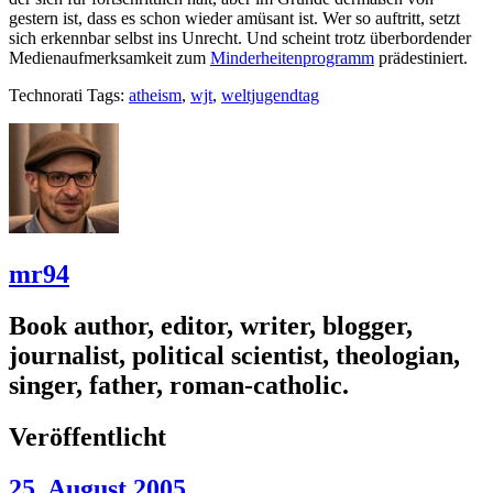
gestern ist, dass es schon wieder amüsant ist. Wer so auftritt, setzt
sich erkennbar selbst ins Unrecht. Und scheint trotz überbordender
Medienaufmerksamkeit zum
Minderheitenprogramm
prädestiniert.
Technorati Tags:
atheism
,
wjt
,
weltjugendtag
mr94
Book author, editor, writer, blogger,
journalist, political scientist, theologian,
singer, father, roman-catholic.
Veröffentlicht
25. August 2005