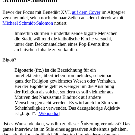
Bevor der Focus mit Benedikt XVI.
auf dem Cover
im Altpapier
verschwindet, seien noch ein paar Zeilen aus dem Interview mit
Michael Schmidt-Salomon
notiert:
Immerhin stürmen Hunderttausende bigotte Menschen
die Stadt, während die katholische Kirche versucht,
unter dem Deckmäntelchen eines Pop-Events ihre
archaischen Inhalte zu verkaufen.
Bigott?
Bigotterie (frz.) ist die Bezeichnung für ein
unreflektiertes, übertrieben frömmelndes, scheinbar
ganz der Religion gewidmetes Wesen oder Verhalten.
Bei der Bigotterie geht es weniger um die Ausübung
der Religion als solche, sondern es soll vielmehr aus
Motiven des Narzissmus Eindruck auf andere
Menschen gemacht werden. Es wird auch im Sinn von
Scheinheiligkeit verwendet. Das dazugehörige Adjektiv
ist „bigott“. [
Wikipedia
]
Ist es Wunschdenken, was ihn zu dieser Äußerung veranlasst? Das
ganze Interview ist im Stile eines aggressiven Atheismus gehalten,
der sich für fortschrittlich hält, aber im Grunde dermaßen von