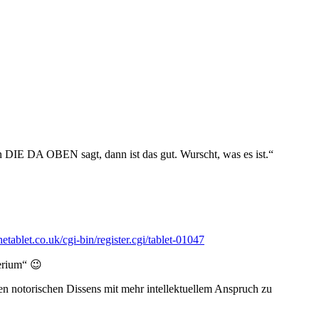
n DIE DA OBEN sagt, dann ist das gut. Wurscht, was es ist.“
etablet.co.uk/cgi-bin/register.cgi/tablet-01047
perium“ 😉
ren notorischen Dissens mit mehr intellektuellem Anspruch zu