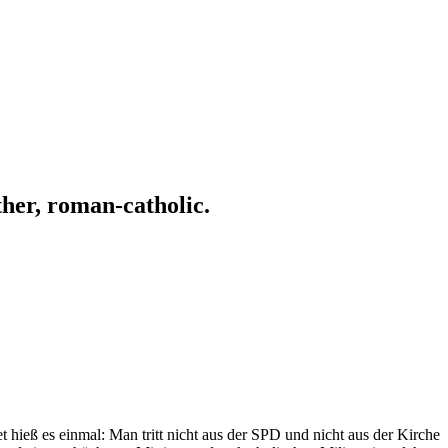
ather, roman-catholic.
t hieß es einmal: Man tritt nicht aus der SPD und nicht aus der Kirche