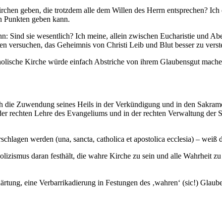
chen geben, die trotzdem alle dem Willen des Herrn entsprechen? Ich de
en Punkten geben kann.
ann: Sind sie wesentlich? Ich meine, allein zwischen Eucharistie und 
iten versuchen, das Geheimnis von Christi Leib und Blut besser zu verst
tholische Kirche würde einfach Abstriche von ihrem Glaubensgut mache
urch die Zuwendung seines Heils in der Verkündigung und in den Sakram
der rechten Lehre des Evangeliums und in der rechten Verwaltung de
rschlagen werden (una, sancta, catholica et apostolica ecclesia) – weiß
izismus daran festhält, die wahre Kirche zu sein und alle Wahrheit z
ärtung, eine Verbarrikadierung in Festungen des ‚wahren‘ (sic!) Glauben