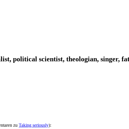
ist, political scientist, theologian, singer, f
entaren zu
Taking seriously
):