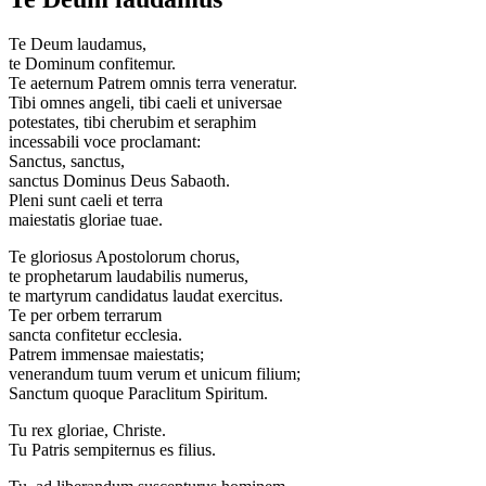
Te Deum laudamus,
te Dominum confitemur.
Te aeternum Patrem omnis terra veneratur.
Tibi omnes angeli, tibi caeli et universae
potestates, tibi cherubim et seraphim
incessabili voce proclamant:
Sanctus, sanctus,
sanctus Dominus Deus Sabaoth.
Pleni sunt caeli et terra
maiestatis gloriae tuae.
Te gloriosus Apostolorum chorus,
te prophetarum laudabilis numerus,
te martyrum candidatus laudat exercitus.
Te per orbem terrarum
sancta confitetur ecclesia.
Patrem immensae maiestatis;
venerandum tuum verum et unicum filium;
Sanctum quoque Paraclitum Spiritum.
Tu rex gloriae, Christe.
Tu Patris sempiternus es filius.