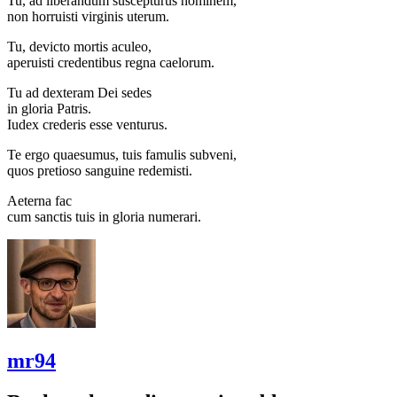
Tu, ad liberandum suscepturus hominem,
non horruisti virginis uterum.
Tu, devicto mortis aculeo,
aperuisti credentibus regna caelorum.
Tu ad dexteram Dei sedes
in gloria Patris.
Iudex crederis esse venturus.
Te ergo quaesumus, tuis famulis subveni,
quos pretioso sanguine redemisti.
Aeterna fac
cum sanctis tuis in gloria numerari.
mr94