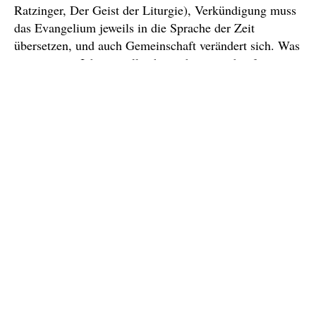
Ratzinger, Der Geist der Liturgie), Verkündigung muss
das Evangelium jeweils in die Sprache der Zeit
übersetzen, und auch Gemeinschaft verändert sich. Was
vor zwanzig Jahren vielleicht noch ganz schnafte war,
lockt heute keinen Hund mehr hinter dem Ofen hervor.
Das alles ist kirchliche Produktentwicklung.
Frag doch zur Abwechslung mal die 95 Prozent der
zahlenden Kirchenmitglieder, die nicht da sind… Klar,
die wollen wahrscheinlich auch, das alles bleibt, wie es
ist. Ich will so bleiben, wie ich bin… Komisch, das
Evangelium predigt Metanoia, aber alles soll so
bleiben, wie es ist… Bei Design geht es nicht um bunte
Bilder. Sondern um Produktdesign bzw. Service
Design, um veränderte Nutzererwartungen, verändertes
Nutzerverhalten und am Ende auch veränderte
Geschäftsmodelle, da das Modell Kirchensteuer ja ein
Auslaufmodell ist. Deshalb Fundraising, weil neue