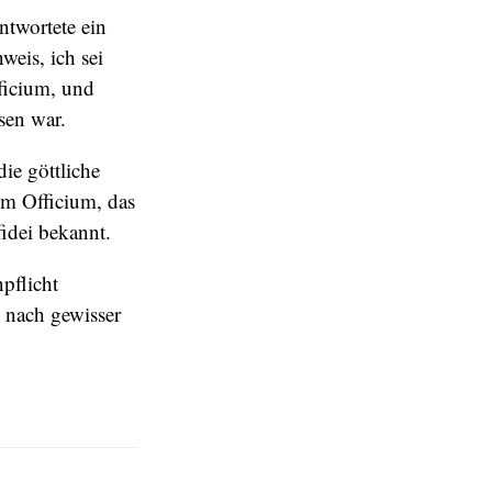
ntwortete ein
eis, ich sei
ficium, und
ssen war.
ie göttliche
um Officium, das
fidei bekannt.
pflicht
 nach gewisser