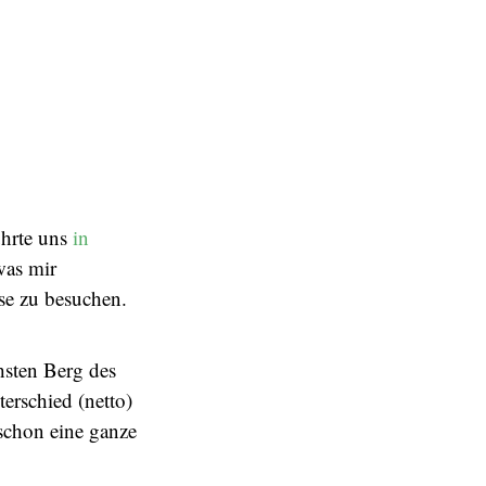
ührte uns
in
was mir
se zu besuchen.
hsten Berg des
rschied (netto)
 schon eine ganze