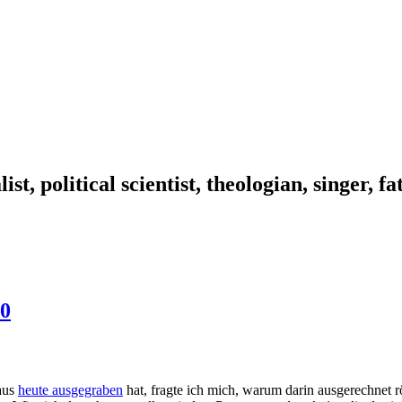
ist, political scientist, theologian, singer, f
10
laus
heute ausgegraben
hat, fragte ich mich, warum darin ausgerechnet