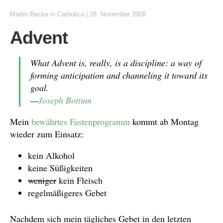
Martin Recke
in
Catholica
|
28. November 2008
Advent
What Advent is, really, is a
discipline
: a way of
forming anticipation and channeling it toward its
goal.
—
Joseph Bottum
Mein
bewährtes Fastenprogramm
kommt ab Montag
wieder zum Einsatz:
kein Alkohol
keine Süßigkeiten
weniger
kein Fleisch
regelmäßigeres Gebet
Nachdem sich mein tägliches Gebet in den letzten