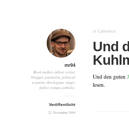
in
Catholica
Und d
Kuhlm
mr94
Book author, editor, writer,
Und den guten
blogger, journalist, political
scientist, theologian, singer,
lesen.
father, roman-catholic.
Veröffentlicht
22. November 2004