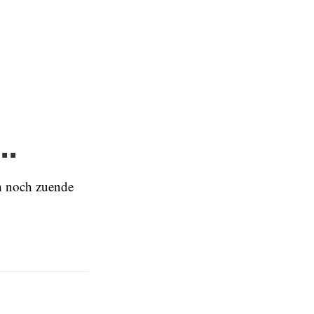
..
h noch zuende