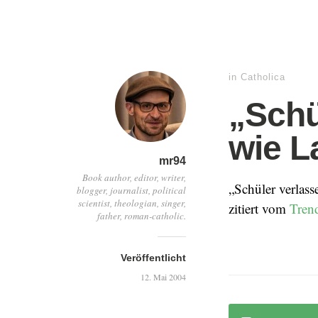
in
Catholica
„Schü
wie L
mr94
Book author, editor, writer,
„Schüler verlass
blogger, journalist, political
scientist, theologian, singer,
zitiert vom
Tren
father, roman-catholic.
Veröffentlicht
12. Mai 2004