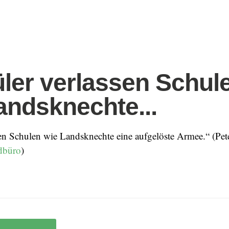
ler verlassen Schul
andsknechte...
en Schulen wie Landsknechte eine aufgelöste Armee.“ (Pete
dbüro
)