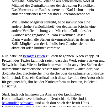
Aufgabe. Mitschke-Collande aus schlesischem Adel ist
Mitglied des Zentralkomitees der deutschen Katholiken.
Das Vorwort zum Buch steuerte mit Karl Lehmann ein
anderer deutscher Kardinal und Diözesanbischof bei.
Wie Sandro Magister schreibt, habe inzwischen eine
andere „hohe Persönlichkeit“ der deutschen Kirche eine
andere Veröffentlichung von Mitschke-Collandes der
Glaubenskongregation in Rom zukommen lassen.
Darin wurden alle Stellen gekennzeichnet, in denen das
ZdK-Mitglied von der katholischen Glaubenslehre
abweicht oder Irrtümer verbreite.
Nun habe ich
besagtes Buch
zu lesen begonnen. Nach knapp 70
Prozent des Textes kann ich sagen, dass das Werk seine Stärken und
Schwächen hat. Wie zu befürchten war, bricht an vielen Stellen der
unternehmensberaterische Ansatz brachial durch – auch dort, wo
dogmatische, theologische, moralische oder disziplinäre Grundsätze
berührt sind. Dass ein Kardinal nach dieser Lektüre den Autor nicht
für geeignet hält, ihn bei der Kurienreform zu beraten, ist leicht
einsichtig.
Stark finde ich hingegen die Analyse der kirchlichen
Kommunikationsverhältnisse in Deutschland. Die sind ja
bekanntlich
schwach
, und auch dort spielt der Jesuit Hans