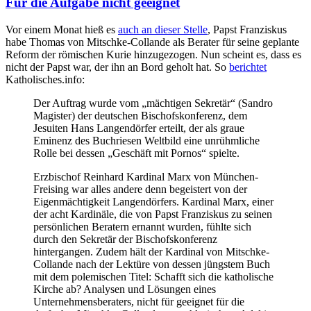
Für die Aufgabe nicht geeignet
Vor einem Monat hieß es
auch an dieser Stelle
, Papst Franziskus
habe Thomas von Mitschke-Collande als Berater für seine geplante
Reform der römischen Kurie hinzugezogen. Nun scheint es, dass es
nicht der Papst war, der ihn an Bord geholt hat. So
berichtet
Katholisches.info:
Der Auftrag wurde vom „mächtigen Sekretär“ (Sandro
Magister) der deutschen Bischofskonferenz, dem
Jesuiten Hans Langendörfer erteilt, der als graue
Eminenz des Buchriesen Weltbild eine unrühmliche
Rolle bei dessen „Geschäft mit Pornos“ spielte.
Erzbischof Reinhard Kardinal Marx von München-
Freising war alles andere denn begeistert von der
Eigenmächtigkeit Langendörfers. Kardinal Marx, einer
der acht Kardinäle, die von Papst Franziskus zu seinen
persönlichen Beratern ernannt wurden, fühlte sich
durch den Sekretär der Bischofskonferenz
hintergangen. Zudem hält der Kardinal von Mitschke-
Collande nach der Lektüre von dessen jüngstem Buch
mit dem polemischen Titel: Schafft sich die katholische
Kirche ab? Analysen und Lösungen eines
Unternehmensberaters, nicht für geeignet für die