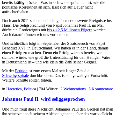
bereits kräftig bröckelt. Was in sich widersprüchlich ist, wie die
politische Korrektheit an sich, lässt sich auf Dauer nicht
aufrechterhalten.
Doch auch 2011 stehen noch einige bemerkenswerte Ereignisse ins
Haus. Die Seligsprechung von Papst Johannes Paul II. im Mai
dürfte ein Großereignis mit
bis zu 2,5 Millionen Pilgern
werden.
Auch darauf können wir uns vorbereiten.
Und schließlich folgt im September der Staatsbesuch von Papst
Benedikt XVI. in Deutschland. Wir haben es in der Hand, daraus
einen Erfolg zu machen. Denn ein Erfolg wäre es bereits, wenn
sichtbar würde, wie groß die Unterstützung für den Heiligen Vater
in Deutschland ist – und wie klein die Zahl seiner Gegner.
Mit der
Petition
ist zum ersten Mal seit langer Zeit die
Schweigespirale
durchbrochen. Das ist ein gewaltiger Fortschritt.
Weitere Schritte sollten folgen.
in
Haeretica
,
Politica
|
704 Wörter
|
2 Webmentions
|
5 Kommentare
Johannes Paul II. wird seliggesprochen
Und mich freut diese Nachricht. Johannes Paul den Großen hat man
ihn seinerzeit nach seinem Ableben genannt, aber das war vielleicht