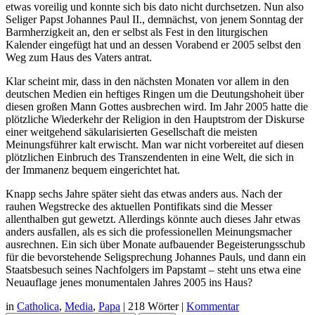
etwas voreilig und konnte sich bis dato nicht durchsetzen. Nun also
Seliger Papst Johannes Paul II., demnächst, von jenem Sonntag der
Barmherzigkeit an, den er selbst als Fest in den liturgischen
Kalender eingefügt hat und an dessen Vorabend er 2005 selbst den
Weg zum Haus des Vaters antrat.
Klar scheint mir, dass in den nächsten Monaten vor allem in den
deutschen Medien ein heftiges Ringen um die Deutungshoheit über
diesen großen Mann Gottes ausbrechen wird. Im Jahr 2005 hatte die
plötzliche Wiederkehr der Religion in den Hauptstrom der Diskurse
einer weitgehend säkularisierten Gesellschaft die meisten
Meinungsführer kalt erwischt. Man war nicht vorbereitet auf diesen
plötzlichen Einbruch des Transzendenten in eine Welt, die sich in
der Immanenz bequem eingerichtet hat.
Knapp sechs Jahre später sieht das etwas anders aus. Nach der
rauhen Wegstrecke des aktuellen Pontifikats sind die Messer
allenthalben gut gewetzt. Allerdings könnte auch dieses Jahr etwas
anders ausfallen, als es sich die professionellen Meinungsmacher
ausrechnen. Ein sich über Monate aufbauender Begeisterungsschub
für die bevorstehende Seligsprechung Johannes Pauls, und dann ein
Staatsbesuch seines Nachfolgers im Papstamt – steht uns etwa eine
Neuauflage jenes monumentalen Jahres 2005 ins Haus?
in
Catholica
,
Media
,
Papa
|
218 Wörter
|
Kommentar