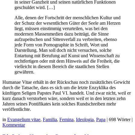
in seiner Ganzheit und seinen natürlichen Funktionen
geschuldet wird. […]
Alle, denen der Fortschritt der menschlichen Kultur und
der Schutz der wesentlichen Güter der Seele am Herzen
liegt, müssen einstimmig verurteilen, was bei den
modernen Massenmedien dazu beiträgt, die Sinne
aufzupeitschen und Sittenverfall zu verbreiten, ebenso
jede Form von Pornographie in Schrift, Wort und
Darstellung. Man soll doch nicht versuchen, solche
Entartung mit Berufung auf Kunst und Wissenschaft zu
rechtfertigen oder mit dem Hinweis auf die Freiheit, die
vielleicht in diesem Bereich die staatlichen Stellen
gewähren.
Humanae Vitae erhält in der Rückschau noch zusätzliches Gewicht
durch die Tatsache, dass es sich um die letzte Enzyklika des
künftigen Seligen Papstes Paul VI. handelt. Und zwar nicht, weil er
kurz danach verstorben wäre, sondern weil er in den letzten zehn
Jahren seines Pontifikates kein solches Rundschreiben mehr
veröffentlichte.
in
Evangelium vitae
,
Familia
,
Femina
,
Ideologia
,
Papa
|
698 Wörter
|
Kommentar