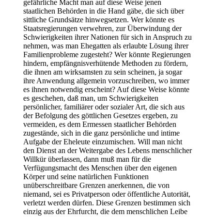
gefährliche Macht man auf diese Weise jenen
staatlichen Behörden in die Hand gäbe, die sich über
sittliche Grundsätze hinwegsetzen. Wer könnte es
Staatsregierungen verwehren, zur Überwindung der
Schwierigkeiten ihrer Nationen für sich in Anspruch zu
nehmen, was man Ehegatten als erlaubte Lösung ihrer
Familienprobleme zugesteht? Wer könnte Regierungen
hindern, empfängnisverhütende Methoden zu fördern,
die ihnen am wirksamsten zu sein scheinen, ja sogar
ihre Anwendung allgemein vorzuschreiben, wo immer
es ihnen notwendig erscheint? Auf diese Weise könnte
es geschehen, daß man, um Schwierigkeiten
persönlicher, familiärer oder sozialer Art, die sich aus
der Befolgung des göttlichen Gesetzes ergeben, zu
vermeiden, es dem Ermessen staatlicher Behörden
zugestände, sich in die ganz persönliche und intime
Aufgabe der Eheleute einzumischen. Will man nicht
den Dienst an der Weitergabe des Lebens menschlicher
Willkür überlassen, dann muß man für die
Verfügungsmacht des Menschen über den eigenen
Körper und seine natürlichen Funktionen
unüberschreitbare Grenzen anerkennen, die von
niemand, sei es Privatperson oder öffentliche Autorität,
verletzt werden dürfen. Diese Grenzen bestimmen sich
einzig aus der Ehrfurcht, die dem menschlichen Leibe