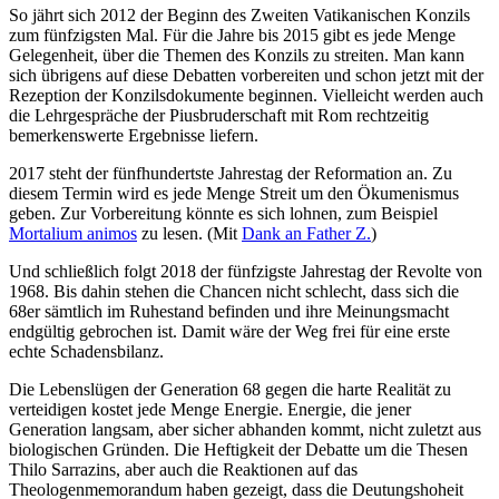
So jährt sich 2012 der Beginn des Zweiten Vatikanischen Konzils
zum fünfzigsten Mal. Für die Jahre bis 2015 gibt es jede Menge
Gelegenheit, über die Themen des Konzils zu streiten. Man kann
sich übrigens auf diese Debatten vorbereiten und schon jetzt mit der
Rezeption der Konzilsdokumente beginnen. Vielleicht werden auch
die Lehrgespräche der Piusbruderschaft mit Rom rechtzeitig
bemerkenswerte Ergebnisse liefern.
2017 steht der fünfhundertste Jahrestag der Reformation an. Zu
diesem Termin wird es jede Menge Streit um den Ökumenismus
geben. Zur Vorbereitung könnte es sich lohnen, zum Beispiel
Mortalium animos
zu lesen. (Mit
Dank an Father Z.
)
Und schließlich folgt 2018 der fünfzigste Jahrestag der Revolte von
1968. Bis dahin stehen die Chancen nicht schlecht, dass sich die
68er sämtlich im Ruhestand befinden und ihre Meinungsmacht
endgültig gebrochen ist. Damit wäre der Weg frei für eine erste
echte Schadensbilanz.
Die Lebenslügen der Generation 68 gegen die harte Realität zu
verteidigen kostet jede Menge Energie. Energie, die jener
Generation langsam, aber sicher abhanden kommt, nicht zuletzt aus
biologischen Gründen. Die Heftigkeit der Debatte um die Thesen
Thilo Sarrazins, aber auch die Reaktionen auf das
Theologenmemorandum haben gezeigt, dass die Deutungshoheit