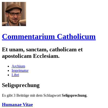
Commentarium Catholicum
Et unam, sanctam, catholicam et
apostolicam Ecclesiam.
Zum
Archium
Inhalt
Imprimatur
springen
Libri
Seligsprechung
Es gibt 3 Beiträge mit dem Schlagwort
Seligsprechung
.
Humanae Vitae