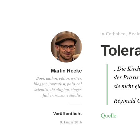
in
Catholica
,
Eccl
Toler
„Die Kirche
Martin Recke
der Praxis,
Book author, editor, writer,
blogger, journalist, political
sie nicht g
scientist, theologian, singer,
father, roman-catholic.
Réginald 
Veröffentlicht
Quelle
9. Januar 2016