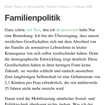
Martin Recke
in
Demographia
,
Familia
,
Politica
|
1. Februar 2006
Familienpolitik
Ganz schön
viel Text
, den ich
da provoziert
habe.Nur
eine Bemerkung: Ich bin der Überzeugung, dass unsere
westlichen Gesellschaften sich mit dem Abschied von
der Familie als normativer Lebensform in letzter
Konsequenz von sich selbst verabschiedet haben. Denn
die demographische Entwicklung zeigt deutlich: Diese
Gesellschaften haben in ihrer heutigen Form keine
Zukunft, sie werden schlicht und einfach aussterben.
Zum langfristigen Selbsterhalt ist eine Geburtenrate von
2,1 Kindern pro Frau erforderlich, die seit mittlerweile
35 Jahren nicht mehr erreicht wird.
Daran wird die Mobilisierung sämtlicher Sozial- und
Politiktechnik überhaupt nichts ändern. Was ich der